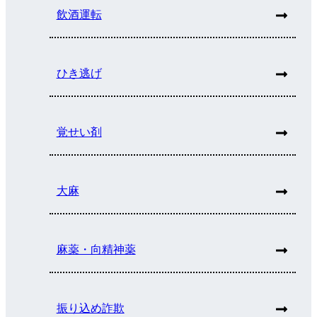
飲酒運転
ひき逃げ
覚せい剤
大麻
麻薬・向精神薬
振り込め詐欺