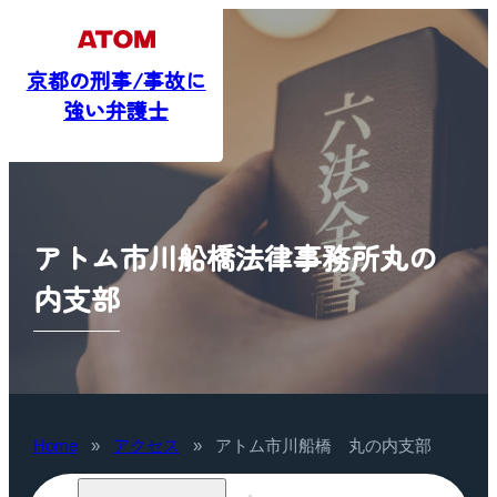
京都の刑事/事故に
強い弁護士
アトム市川船橋法律事務所丸の
内支部
Home
»
アクセス
»
アトム市川船橋 丸の内支部