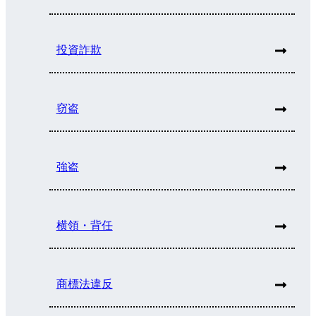
投資詐欺
窃盗
強盗
横領・背任
商標法違反