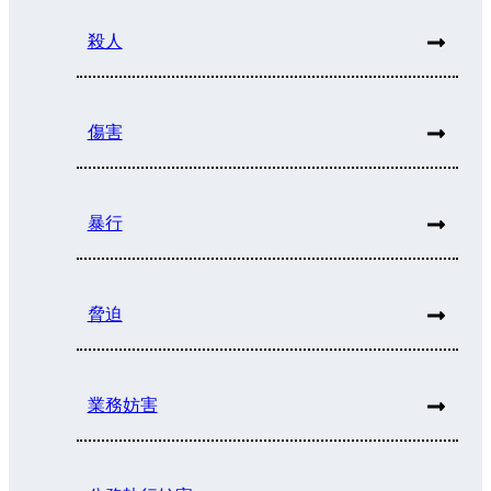
殺人
傷害
暴行
脅迫
業務妨害