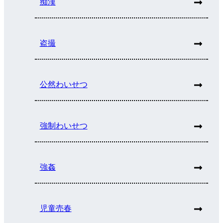
痴漢
盗撮
公然わいせつ
強制わいせつ
強姦
児童売春