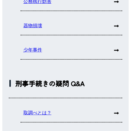
公務執行妨害
器物損壊
少年事件
刑事手続きの疑問 Q&A
取調べとは？