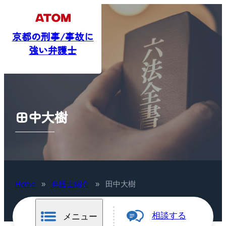
京都の刑事/事故に
強い弁護士
田中大樹
Home
»
弁護士紹介
»
田中大樹
相談する
メニュー