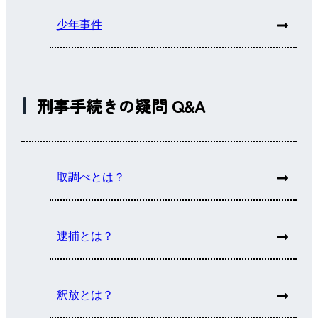
少年事件
刑事手続きの疑問 Q&A
取調べとは？
逮捕とは？
釈放とは？