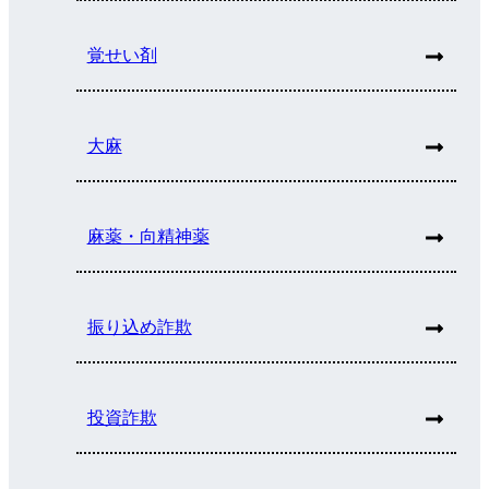
覚せい剤
大麻
麻薬・向精神薬
振り込め詐欺
投資詐欺