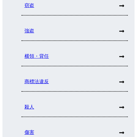
窃盗
強盗
横領・背任
商標法違反
殺人
傷害