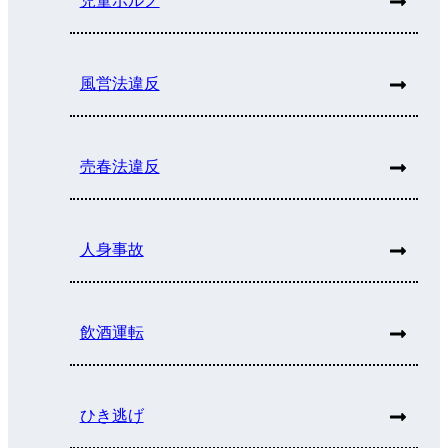
児童ポルノ
風営法違反
売春法違反
人身事故
飲酒運転
ひき逃げ