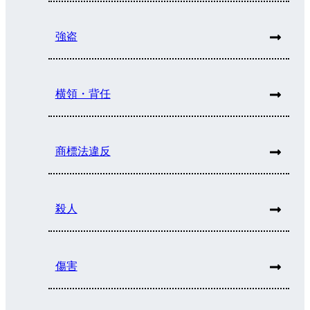
強盗
横領・背任
商標法違反
殺人
傷害