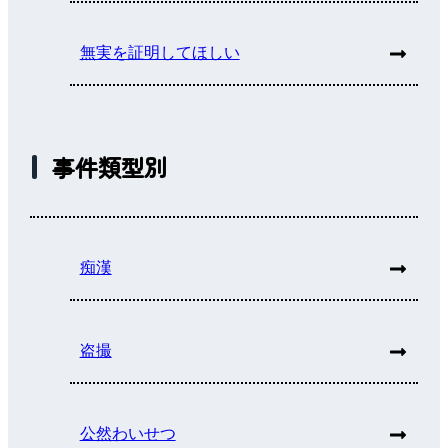
無実を証明してほしい
事件類型別
痴漢
盗撮
公然わいせつ