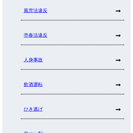
風営法違反
売春法違反
人身事故
飲酒運転
ひき逃げ