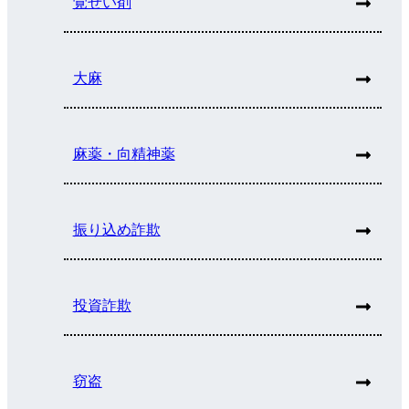
覚せい剤
大麻
麻薬・向精神薬
振り込め詐欺
投資詐欺
窃盗