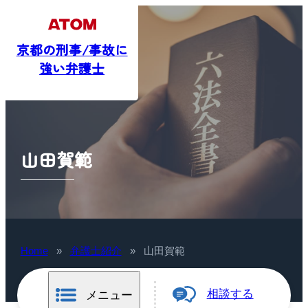
京都の刑事/事故に
強い弁護士
山田賀範
Home
»
弁護士紹介
»
山田賀範
相談する
メニュー