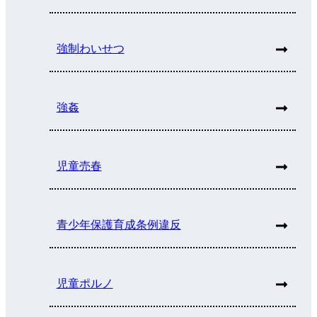
強制わいせつ
強姦
児童売春
青少年保護育成条例違反
児童ポルノ